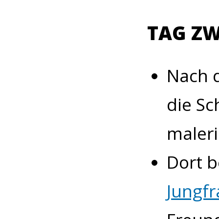
TAG ZW
Nach 
die Sc
maleri
Dort b
Jungfr