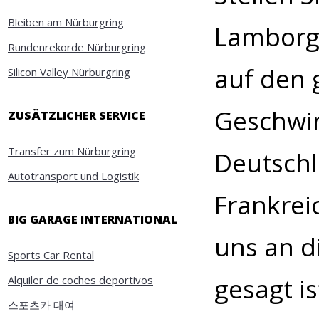
Bleiben am Nürburgring
Lamborgh
Rundenrekorde Nürburgring
auf den 
Silicon Valley Nürburgring
Geschwin
ZUSÄTZLICHER SERVICE
Transfer zum Nürburgring
Deutschl
Autotransport und Logistik
Frankrei
BIG GARAGE INTERNATIONAL
uns an d
Sports Car Rental
gesagt i
Alquiler de coches deportivos
스포츠카 대여