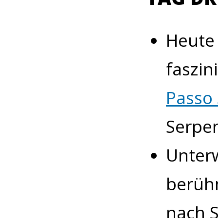
Heute 
faszin
Passo
Serpen
Unterw
berüh
nach S