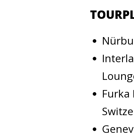
TOURP
Nürbur
Interl
Lounge
Furka 
Switze
Geneva