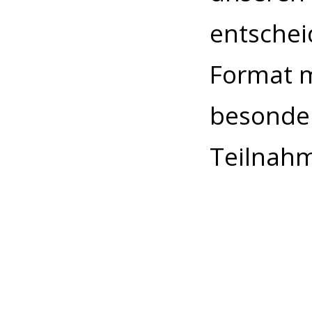
entschei
Format m
besonder
Teilnahm