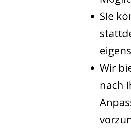
Sie k
stattd
eigen
Wir bi
nach 
Anpas
vorzu