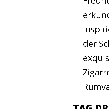
Freun
erkund
inspir
der Sc
exquis
Zigarr
Rumvar
TAG DR