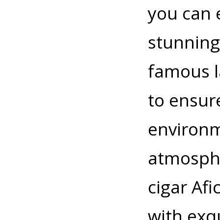
you can 
stunning
famous l
to ensure
environm
atmosphe
cigar Af
with exq