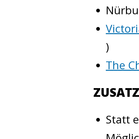
Nürbur
Victor
)
The C
ZUSAT
Statt 
Möglic