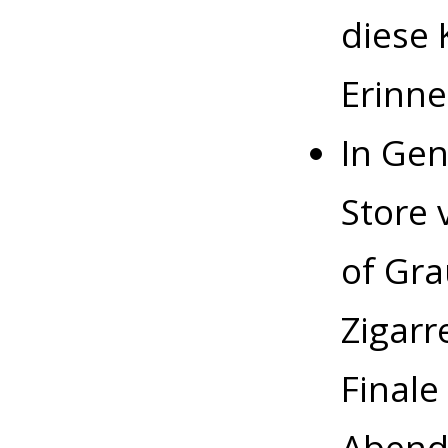
diese 
Erinne
In Ge
Store 
of Gra
Zigarr
Finale
Abend