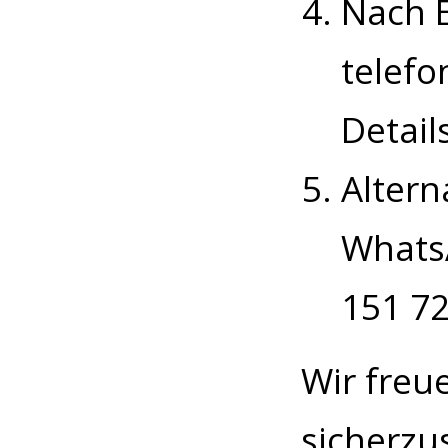
Nach E
telefo
Detail
Altern
WhatsA
151 72
Wir freu
sicherzus