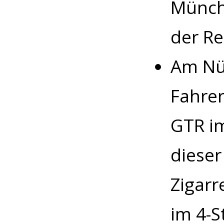
Münch
der Re
Am Nü
Fahre
GTR im
dieser
Zigarr
im 4-S