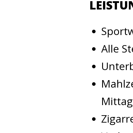
LEISTU
Sport
Alle S
Unterb
Mahlz
Mitta
Zigarr