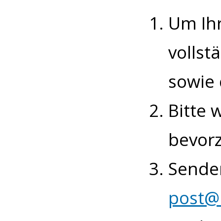
Um Ihr
vollst
sowie 
Bitte
bevor
Senden
post@