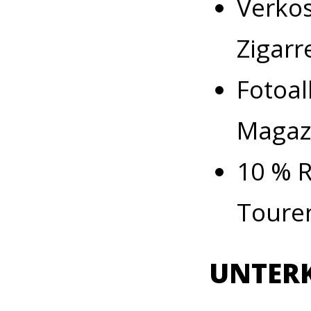
Verkos
Zigarr
Fotoal
Magazi
10 % R
Toure
UNTERK