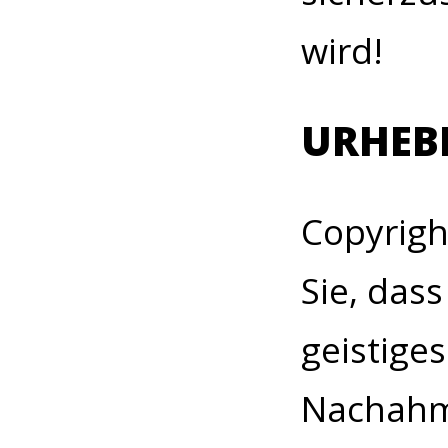
wird!
URHEB
Copyrigh
Sie, das
geistiges
Nachahm