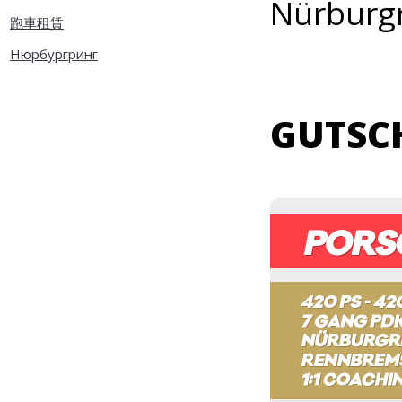
Nürburgr
跑車租賃
Нюрбургринг
GUTSC