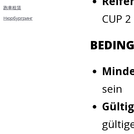
Reife
跑車租賃
CUP 2
Нюрбургринг
BEDING
Minde
sein
Gülti
gültig