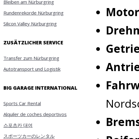
Bleiben am Nürburgring
Motor
Rundenrekorde Nürburgring
Silicon Valley Nürburgring
Dreh
ZUSÄTZLICHER SERVICE
Getri
Transfer zum Nürburgring
Antri
Autotransport und Logistik
Fahrw
BIG GARAGE INTERNATIONAL
Nordsc
Sports Car Rental
Alquiler de coches deportivos
Brems
스포츠카 대여
スポーツカーのレンタル